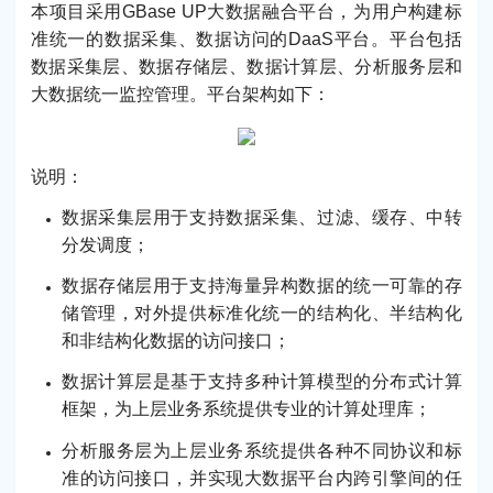
本项目采用GBase UP大数据融合平台，为用户构建标
准统一的数据采集、数据访问的DaaS平台。平台包括
数据采集层、数据存储层、数据计算层、分析服务层和
大数据统一监控管理。平台架构如下：
说明：
数据采集层用于支持数据采集、过滤、缓存、中转
分发调度；
数据存储层用于支持海量异构数据的统一可靠的存
储管理，对外提供标准化统一的结构化、半结构化
和非结构化数据的访问接口；
数据计算层是基于支持多种计算模型的分布式计算
框架，为上层业务系统提供专业的计算处理库；
分析服务层为上层业务系统提供各种不同协议和标
准的访问接口，并实现大数据平台内跨引擎间的任