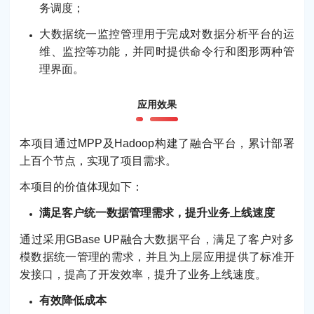
务调度；
大数据统一监控管理用于完成对数据分析平台的运
维、监控等功能，并同时提供命令行和图形两种管
理界面。
应用效果
本项目通过MPP及Hadoop构建了融合平台，累计部署
上百个节点，实现了项目需求。
本项目的价值体现如下：
满足客户统一数据管理需求，提升业务上线速度
通过采用GBase UP融合大数据平台，满足了客户对多
模数据统一管理的需求，并且为上层应用提供了标准开
发接口，提高了开发效率，提升了业务上线速度。
有效降低成本