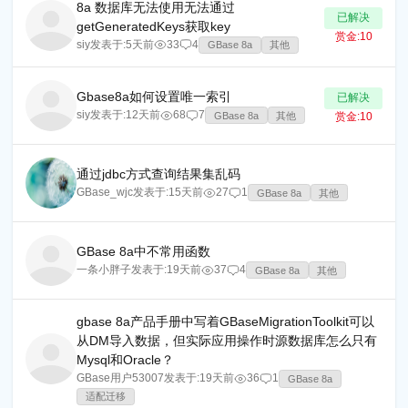
8a 数据库无法使用无法通过
已解决
getGeneratedKeys获取key
赏金:
10
siy
发表于:
5天前
33
4
GBase 8a
其他
Gbase8a如何设置唯一索引
已解决
siy
发表于:
12天前
68
7
GBase 8a
其他
赏金:
10
通过jdbc方式查询结果集乱码
GBase_wjc
发表于:
15天前
27
1
GBase 8a
其他
GBase 8a中不常用函数
一条小胖子
发表于:
19天前
37
4
GBase 8a
其他
gbase 8a产品手册中写着GBaseMigrationToolkit可以
从DM导入数据，但实际应用操作时源数据库怎么只有
Mysql和Oracle？
GBase用户53007
发表于:
19天前
36
1
GBase 8a
适配迁移