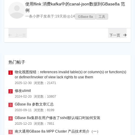
使用flink 消费kafka中的canal-json数据到GBase8a 范
例
一条小胖子
发表于:
19天前
14
GBase 8a
工具
上一页
下一页
热门帖子
物化视图报错：references invalid table(s) or column(s) or function(s)
1
or definer/invoker of view lack rights to use them
2025-12-30
浏览数：
21471
修改ulimit
2
2024-02-20
浏览数：
10807
GBase 8a 参数文章汇总
3
2020-09-11
浏览数：
8199
GBase 8a集群在用户修改了sshd默认端口时如何安装
4
2025-12-23
浏览数：
7851
南大通用GBase 8a MPP Cluster 产品技术简介（一）
5