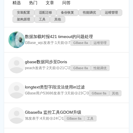
精选
热门
文章
问答
安装配置
适配迁移
备份恢复
性能调优
运维管理
架构原理
工具
其他
数据加载时报421 timeout的问题处理
GBase_wjc
发表于:
1天前
7
GBase 8a
运维管理
gbase数据同步至Doris
peach
发表于:
2天前
21
2
GBase 8a
性能调优
longtext类型字段没法使用in过滤
GBase用户53686
发表于:
3天前
23
3
GBase 8a
其他
Gbase8a 监控工具GDOM升级
旭
发表于:
4天前
24
1
GBase 8a
工具