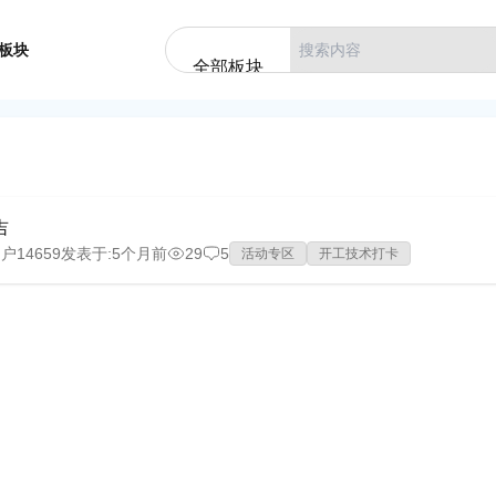
板块
全部板块
吉
户14659
发表于:
5个月前
29
5
活动专区
开工技术打卡