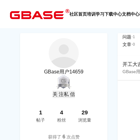
社区首页
培训学习
下载中心
文档中心
·
问题
1
·
文章
0
开工大
GBase用户14659
GBase用
关 注
私 信
1
4
29
帖子
粉丝
浏览量
6
获得了
次点赞