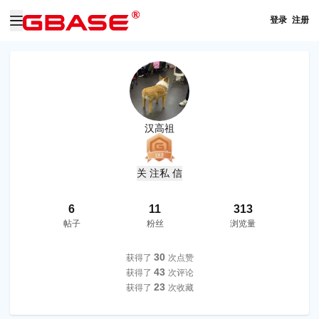
登录
注册
汉高祖
关 注
私 信
6
11
313
帖子
粉丝
浏览量
30
获得了
次点赞
43
获得了
次评论
23
获得了
次收藏