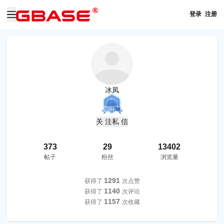
登录
注册
冰凤
关 注
私 信
373
29
13402
帖子
粉丝
浏览量
1291
获得了
次点赞
1140
获得了
次评论
1157
获得了
次收藏