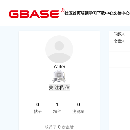
社区首页
培训学习
下载中心
文档中心
·
问题
0
·
文章
0
Yarler
关 注
私 信
0
1
0
帖子
粉丝
浏览量
0
获得了
次点赞