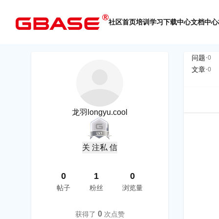
社区首页
培训学习
下载中心
文档中心
·
问题
0
·
文章
0
龙羽longyu.cool
关 注
私 信
0
1
0
帖子
粉丝
浏览量
0
获得了
次点赞