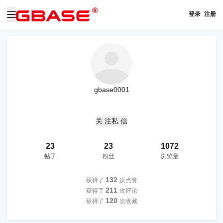
登录
注册
gbase0001
关 注
私 信
23
23
1072
帖子
粉丝
浏览量
132
获得了
次点赞
211
获得了
次评论
120
获得了
次收藏