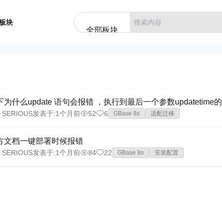
板块
全部板块
什么update 语句会报错 ，执行到最后一个参数updatetime的时候报错 数
 SERIOUS
发表于:
1个月前
52
6
GBase 8s
适配迁移
方文档一键部署时候报错
 SERIOUS
发表于:
1个月前
84
22
GBase 8s
安装配置