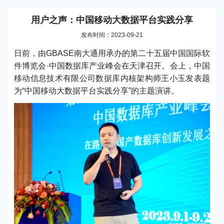
用户之声：中国移动大数据平台实践分享
发布时间：2023-09-21
日前，由GBASE南大通用承办的第二十五届中国国际软
件博览会·中国数据库产业峰会在天津召开。会上，中国
移动信息技术有限公司数据库内核架构师王小玉发表题
为“中国移动大数据平台实践分享”的主题演讲。