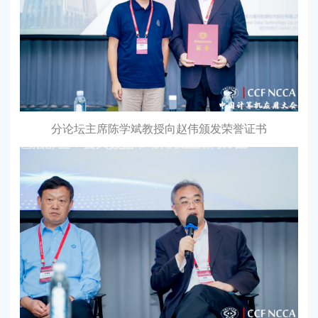
分论坛主席陈学斌教授向赵伟颁发荣誉证书