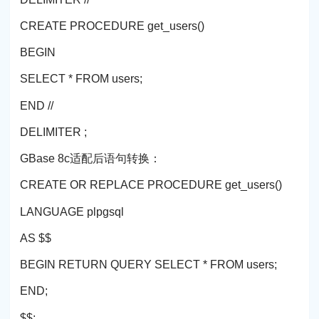
CREATE PROCEDURE get_users()
BEGIN
SELECT * FROM users;
END //
DELIMITER ;
GBase 8c适配后语句转换：
CREATE OR REPLACE PROCEDURE get_users()
LANGUAGE plpgsql
AS $$
BEGIN RETURN QUERY SELECT * FROM users;
END;
$$;