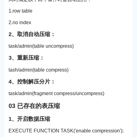
1.‌row table
2.no index
2、取消自动压缩：
task/admin(table uncompress)
3、重新压缩：
tash/admin(table compress)
4、控制解压分片：
task/admin(fragment compress/uncompress)
03 已存在的表压缩
1、开启数据压缩
EXECUTE FUNCTION TASK('enable compression');