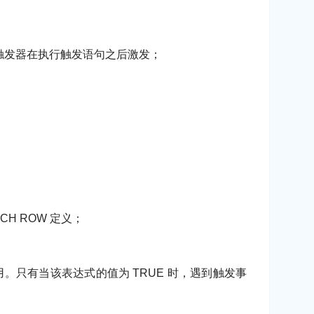
指明触发器在执行触发语句之后激发；
H ROW 定义；
用。只有当该表达式的值为 TRUE 时，遇到触发事