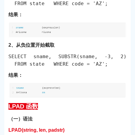
FROM state WHERE code = 'AZ';
结果：
2、从负位置开始截取
SELECT sname, SUBSTR(sname, -3, 2)
FROM state WHERE code = 'AZ';
结果：
LPAD 函数
（一）语法
LPAD(string, len, padstr)