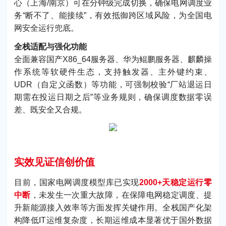
心（上海/南京）可在分钟级完成切换，确保电网调度业
务“断不了、能接续”，有效抵御跨区域风险，为全国电
网安全运行兜底。
全栈适配与强化功能
全面兼容国产X86_64服务器、华为鲲鹏服务器、麒麟操
作系统等软硬件生态，支持触发器、主外键约束、
UDR（自定义函数）等功能，可强制校验“厂站退运日
期需在投运日期之后”等业务规则，确保调度数据零误
差、既安全又合规。
实效见证信创价值
目前，国家电网调度模型库已实现
2000+天稳定运行零
中断
，未发生一次重大故障，在保障电网稳定调度、提
升新能源接入效率等方面发挥关键作用。全栈国产化架
构降低IT运维复杂度，长期运维成本显著优于国外数据