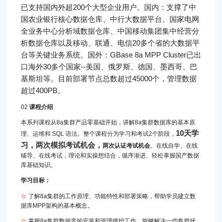
已支持国内外超200个大型企业用户。国内：支撑了中
国农业银行核心数据仓库、中行大数据平台、国家电网
全业务中心分析域数据仓库、中国移动集团集中经营分
析数据仓库以及移动、联通、电信20多个省的大数据平
台等关键业务系统。国外：GBase 8a MPP Cluster已出
口海外30多个国家--美国、俄罗斯、德国、墨西哥、巴
基斯坦等。目前部署节点总数超过45000个，管理数据
超过400PB。
02
课程介绍
本系列课程从8a集群产品零基础开始，讲解8a集群数据库的基本原
10天学
理、运维和 SQL 语法。整个课程分为学习和考试2个阶段，
习，
两次模拟考试机会
，
两次认证考试机会
。在线自学、在线
辅导、在线考试，理论和实操想结合，循序渐进、轻松掌握国产数据
库基础知识。
学习目标：
☆
了解8a集群的工作原理、功能特性和部署策略，帮助学员建立数
据库MPP架构的基本概念。
☆
掌握8a集群数据库的安装和管理维护工作，能够解决一些集群状