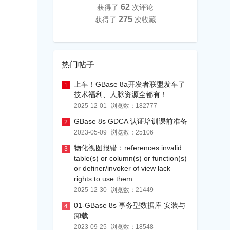
62
获得了
次评论
275
获得了
次收藏
热门帖子
上车！GBase 8a开发者联盟发车了
1
技术福利、人脉资源全都有！
2025-12-01
浏览数：
182777
GBase 8s GDCA 认证培训课前准备
2
2023-05-09
浏览数：
25106
物化视图报错：references invalid
3
table(s) or column(s) or function(s)
or definer/invoker of view lack
rights to use them
2025-12-30
浏览数：
21449
01-GBase 8s 事务型数据库 安装与
4
卸载
2023-09-25
浏览数：
18548