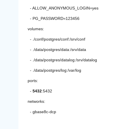
- ALLOW_ANONYMOUS_LOGIN=yes
- PG_PASSWORD=123456
volumes:
- ./conf/postgres/conf:/srv/conf
- ./data/postgres/data:/srv/data
- ./data/postgres/datalog:/srv/datalog
- ./data/postgres/log:/var/log
ports:
-
5432
:5432
networks:
- gbase8c-dcp