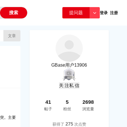
搜索
提问题
登录
注册
文章
GBase用户13906
关 注
私 信
41
5
2698
帖子
粉丝
浏览量
冲突。主要
275
获得了
次点赞