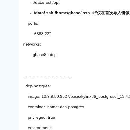
- ./data/rest:/opt
- ./data/.ssh:/home/gbase/.ssh ##
ports:
- "6388:22"
networks:
- gbase8c-dcp
………………………………
dcp-postgres:
image: 10.9.9.50:9527/basic/kylinx86_postgresql_13.4:
container_name: dcp-postgres
privileged: true
environment: