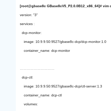
[root@gbase8c GBase8cV5_P2.0.0B12_x86_64]# vim 
version: "3"
services :
dcp-monitor:
image: 10.9.9.50:9527/gbase8c-dcp/dcp-monitor:1.0
container_name: dcp-monitor
…………………………
dcp-ctl:
image: 10.9.9.50:9527/gbase8c-dcp/ctl-server:1.3
container_name: dcp-ctl
volumes: