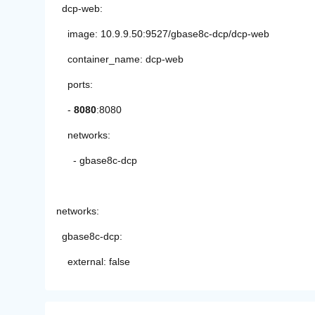
dcp-web:
image: 10.9.9.50:9527/gbase8c-dcp/dcp-web
container_name: dcp-web
ports:
-
8080
:8080
networks:
- gbase8c-dcp
networks:
gbase8c-dcp:
external: false