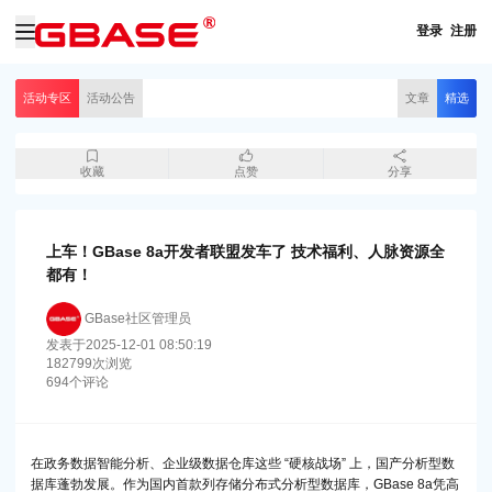
登录
注册
活动专区
活动公告
文章
精选
收藏
点赞
分享
上车！GBase 8a开发者联盟发车了 技术福利、人脉资源全
都有！
GBase社区管理员
发表于
2025-12-01 08:50:19
182799
次浏览
694
个评论
在政务数据智能分析、企业级数据仓库这些 “硬核战场” 上，国产分析型数
据库蓬勃发展。作为国内首款列存储分布式分析型数据库，GBase 8a凭高