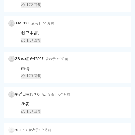
1
回复
leaf1331
发表于
7个月前
我已申请。
1
回复
GBase用户47567
发表于
6个月前
申请
1
回复
💗₅²⁰田在心李💘¹ᶟ₁₄
发表于
6个月前
优秀
1
回复
mittens
发表于
6个月前