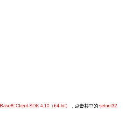
Base8t Client-SDK 4.10（64-bit）
，点击其中的
setnet32