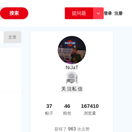
搜索
提问题
登录
注册
文章
NiJaT
关 注
私 信
37
46
167410
帖子
粉丝
浏览量
963
获得了
次点赞