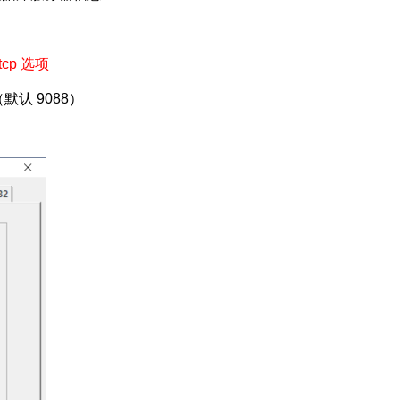
tcp 选项
认 9088）