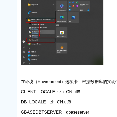
在环境（Environment）选项卡，根据数据库的实
CLIENT_LOCALE：zh_CN.utf8
DB_LOCALE：zh_CN.utf8
GBASEDBTSERVER：gbaseserver