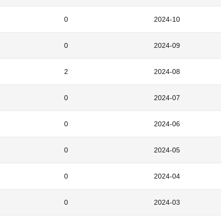
0
2024-10
0
2024-09
2
2024-08
0
2024-07
0
2024-06
0
2024-05
0
2024-04
0
2024-03