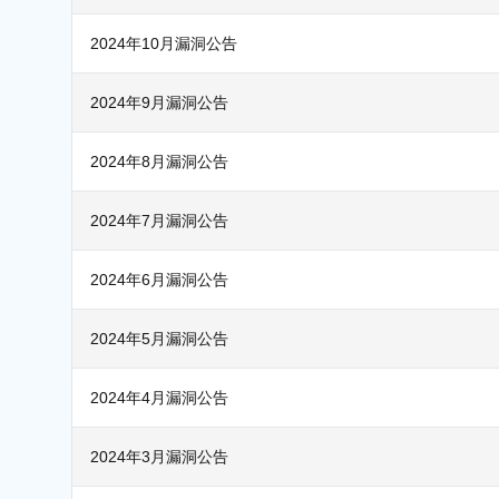
2024年10月漏洞公告
2024年9月漏洞公告
2024年8月漏洞公告
2024年7月漏洞公告
2024年6月漏洞公告
2024年5月漏洞公告
2024年4月漏洞公告
2024年3月漏洞公告