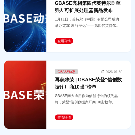
GBASE亮相第四代英特尔® 至
强® 可扩展处理器新品发布
1月11日，英特尔（中国）有限公司成功
举办“芯加速 行至远”——第四代英特尔发
布会。GBASE南大通用作为英特尔的长期
战略合作伙伴，双方联合推出GBase 8a大
查看详情
规模分布式并行处理（MPP）数据库
GBASE动态
2023-01-30
再获殊荣 | GBASE荣登“信创数
据库厂商10强”榜单
GBASE南大通用作为信创行业的领先品
牌，荣登“信创数据库厂商10强”榜单。
查看详情