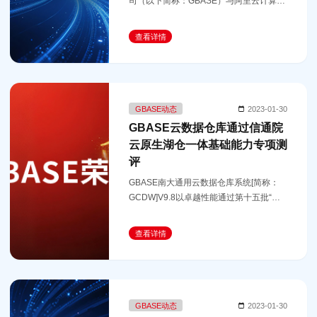
司（以下简称：GBASE）与阿里云计算巢
合作，双方融合各自技术优势，助力企业
用户实现云上数据仓库的自动化部署，让
查看详情
用户在云端获取数据仓库服务“
GBASE动态
2023-01-30
GBASE云数据仓库通过信通院
云原生湖仓一体基础能力专项测
评
GBASE南大通用云数据仓库系统[简称：
GCDW]V9.8以卓越性能通过第十五批“可
信大数据”云原生湖仓一体数据平台基础能
力评测。
查看详情
GBASE动态
2023-01-30