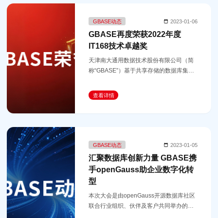
GBASE动态
2023-01-06
GBASE再度荣获2022年度
IT168技术卓越奖
天津南大通用数据技术股份有限公司（简
称“GBASE”）基于共享存储的数据库集群
GBase 8s凭借自主可控、成熟稳定，连续
斩获数据库行业技术卓越奖。
查看详情
GBASE动态
2023-01-05
汇聚数据库创新力量 GBASE携
手openGauss助企业数字化转
型
本次大会是由openGauss开源数据库社区
联合行业组织、伙伴及客户共同举办的一
场年度数据库产业界交流与分享峰会。