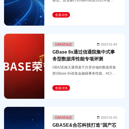
谢信。农业银行对GBASE在2022年疫情
形势严峻复杂的情况下，快速响应需求，
快速定位并解决问题，高质高效地完成各
查看详情
项工作任务表示感谢，对GBASE团队的职
GBASE动态
2023-01-04
GBase 8s通过信通院集中式事
务型数据库性能专项评测
GBASE南大通用基于共享存储的数据库集
群GBase 8s依靠金融级事务性能、ACID
能力及高可用性通过集中式事务数据库性
能测试。
查看详情
GBASE动态
2023-01-03
GBASE&合芯科技打造“国产芯