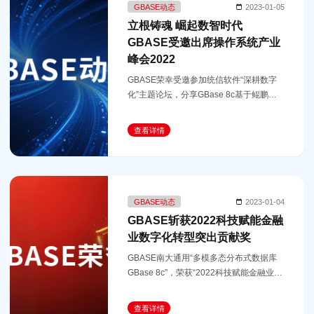
GBASE动态
2023-01-05
立根铸魂 崛起数智时代
GBASE受邀出席操作系统产业
峰会2022
GBASE荣幸受邀参加统信软件“深耕数字
化”主题论坛，分享GBase 8c基于鲲鹏生
态的创新实践历程和经验。
查看详情
GBASE动态
2023-01-04
GBASE斩获2022科技赋能金融
业数字化转型突出贡献奖
GBASE南大通用“多模多态分布式数据库
GBase 8c”，荣获“2022科技赋能金融业数
字化转型突出贡献奖”。
查看详情