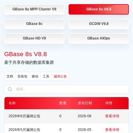
GBase 8a MPP Cluster V9
GBase 8s V8.8
GBase 8c
GCDW V9.8
GBase HD V9
GBase AIOps
GBase 8s V8.8
基于共享存储的数据库集群
文档
安装包
驱动
工具
漏洞公告
名称
数量
发布日期
详情
2026年6月漏洞公告
0
2026-06
查看详情
2026年5月漏洞公告
0
2026-05
查看详情