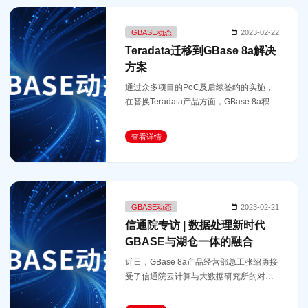
GBASE动态
2023-02-22
Teradata迁移到GBase 8a解决
方案
通过众多项目的PoC及后续签约的实施，
在替换Teradata产品方面，GBase 8a积累
了丰富的实施经验，形成了一套完整的迁
移实施方案，可快速复制推广，实现由
查看详情
teradata到GBase 8a的高精准迁移。
GBASE动态
2023-02-21
信通院专访 | 数据处理新时代
GBASE与湖仓一体的融合
近日，GBase 8a产品经营部总工张绍勇接
受了信通院云计算与大数据研究所的对
话，就什么是湖仓一体，为什么做湖仓一
体，湖仓一体的技术特点以及如何落地等