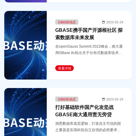
GBASE动态
2023-02-24
GBASE携手国产开源根社区 探
索数据库未来发展
在openGauss Summit 2022峰会，南大通
用GBase 8c给出关于分布式数据库技术及
实践的精彩答卷，在性能优化、事务处
理、数据分布、分布式特性、高可用、运
查看详情
维管理核心技术方面均表现不俗。
GBASE动态
2023-02-24
打好基础软件国产化攻坚战
GBASE南大通用责无旁贷
洞悉数据库底层逻辑，打造自主可信的国
之重器是实现科技自立自强的必然要求，