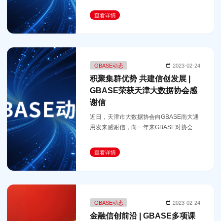
更是打赢关键核心技术攻坚战的必由之
路。
查看详情
GBASE动态
2023-02-24
积聚集群优势 共建信创发展 |
GBASE荣获天津大数据协会感
谢信
近日，天津市大数据协会向GBASE南大通
用发来感谢信，向一年来GBASE对协会工
作的全方位支持与突出贡献表示感谢，着
重指出GBASE承接“我学我用大数据”等协
查看详情
会活动为会员单位数字转型发展提供
GBASE动态
2023-02-24
金融信创前沿 | GBASE多项课