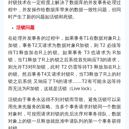
封锁技术在一定程度上解决了数据库的并发事务处理过
程中，并发操作给数据库带来的数据一致性问题，但同
时产生了新的问题如活锁和死锁。
活锁问题
在处理并发事务的过程中，如果事务T1在数据对象R上
加锁，事务T2又请求为数据对象R加锁，则 T2 必须等
待T1释放加在R上的锁。如果事务 T3 也请求为 R加
锁，当T1释放了R上的锁之后系统首先响应T3的请求，
则允许T3对R加锁，此时 T2 仍需等待T3 释放加在R上
的锁。然后事务T4又请求封锁R，当T3释放了R上的封
锁之后系统 又响应了T4的请求……T2有可能永远等待
而无法为R加锁，这就是活锁（Live lock）。
活锁由于事务永远得不到封锁而导致。避免活锁可以采
用先来先服务的策略。当多个事务请求封锁同一个数据
对象时，可按照请求封锁的先后次序对事务排队，数据
对象上的锁一旦释放就批准申请队列的第一个事务获得
封锁。