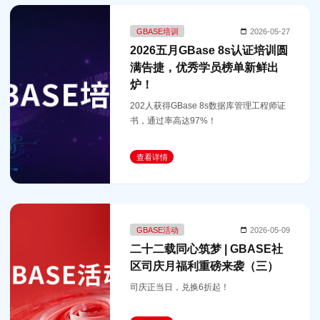
GBASE培训
2026-05-27
2026五月GBase 8s认证培训圆
满告捷，优秀学员榜单新鲜出
炉！
202人获得GBase 8s数据库管理工程师证
书，通过率高达97%！
查看详情
GBASE活动
2026-05-09
二十二载同心筑梦 | GBASE社
区司庆月福利重磅来袭（三）
司庆正当日，兑换6折起！