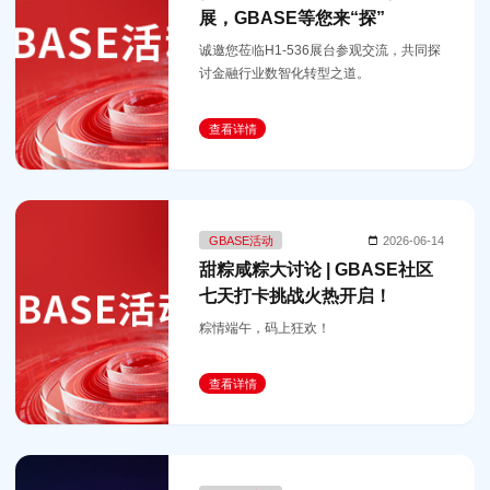
展，GBASE等您来“探”
诚邀您莅临H1-536展台参观交流，共同探
讨金融行业数智化转型之道。
查看详情
GBASE活动
2026-06-14
甜粽咸粽大讨论 | GBASE社区
七天打卡挑战火热开启！
粽情端午，码上狂欢！
查看详情