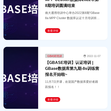
8期培训圆满结束
南大通用培训中心举办2022第8期“GBase
8a MPP Cluster 数据库认证十月培训班”于
10月底全部结束，本次培训有800+人报
名，经过2周的学习，并于10月27—30日
查看详情
进行了8a认证考试，共有457人参加考
试，通
GBASE培训
2022-11-07
【GBASE培训】​认证培训 |
GBase数据库第九期-8s训练营
报名开始啦~
11月7日开课，欢迎国产数据库爱好者踊
跃报名！！
查看详情