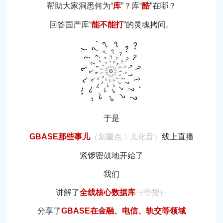
帮助大家洞悉何为“
库
”？库“
酷
”在哪？
回答国产库“
能不能打
”的灵魂拷问。
于是
GBASE那些事儿
（划重点：儿化音）
线上直播
紧锣密鼓地开始了
我们
讲解了
全线核心数据库
（带货）
分享了
GBASE在金融、电信、轨交等领域