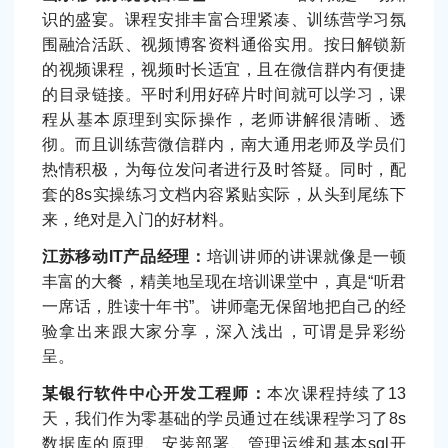
识的盛宴。课程安排丰富合理紧凑、训练营学习氛
围融洽活跃、视频博客资料通俗实用。按日解锁新
的视频课程，视频时长适宜，且在微信群内有便捷
的目录链接。平时利用好碎片时间就可以学习，课
程从基本原理到实际操作，老师讲解很清晰、透
彻。而且训练营微信群内，南大通用老师及学员们
热情积极，为每位发问者进行及时答疑。同时，配
套的8s实操练习文档内容紧贴实际，从头到尾练下
来，绝对是入门的好材料。
江苏移动IT产品经理：
培训讲师的讲课就像是一顿
丰富的大餐，精美地呈现在培训课堂中，真是“听君
一席话，胜读十年书”。讲师毫无保留地把自己的经
验拿出来跟大家分享，深入浅出，可谓是异彩纷
呈。
某银行软件中心开发工程师：
本次课程持续了13
天，我们作为零基础的学员通过在线课程学习了8s
数据库的原理、安装部署、管理运维和基本sql开