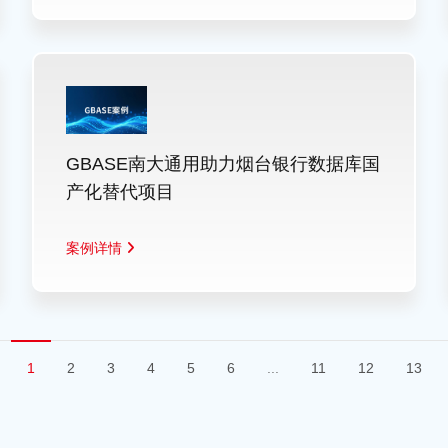
GBASE南大通用助力烟台银行数据库国
产化替代项目
案例详情
1
2
3
4
5
6
...
11
12
13