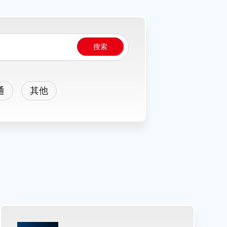
搜索
通
其他