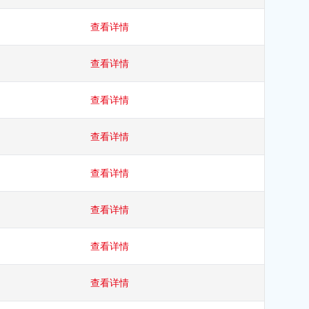
查看详情
查看详情
查看详情
查看详情
查看详情
查看详情
查看详情
查看详情