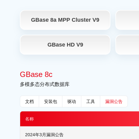
GBase 8a MPP Cluster V9
GBase HD V9
GBase 8c
多模多态分布式数据库
文档
安装包
驱动
工具
漏洞公告
名称
2024年3月漏洞公告