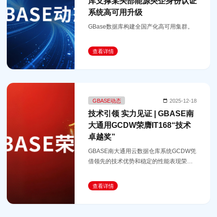
库支撑某头部能源央企身份认证
系统高可用升级
GBase数据库构建全国产化高可用集群。
查看详情
GBASE动态
2025-12-18
技术引领 实力见证 | GBASE南
大通用GCDW荣膺IT168“技术
卓越奖”
GBASE南大通用云数据仓库系统GCDW凭
借领先的技术优势和稳定的性能表现荣获
“2025年度技术卓越奖”。
查看详情