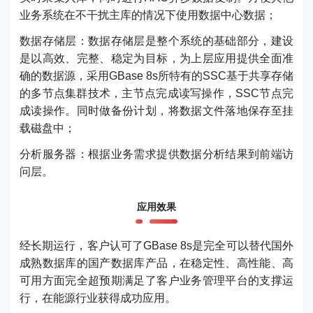
业务系统在不干扰主库的情况下使用数据中心数据；
数据存储层：数据存储层是整个系统的基础部分，建设
是以高效、完整、稳定为目标，为上层应用提供全面准
确的数据源，采用GBase 8s所特有的SSC基于共享存储
的多节点集群技术，主节点完成读写操作，SSC节点完
成读操作。同时做备份计划，将数据文件落地保存至挂
载磁盘中；
分析服务器：根据业务需求提供数据分析结果到前端访
问层。
应用效果
经长期运行，客户认可了GBase 8s是完全可以替代国外
成熟数据库的国产数据库产品，在稳定性、高性能、高
可用方面完全超预期满足了客户业务管理平台的支撑运
行，在能源行业获得成功应用。