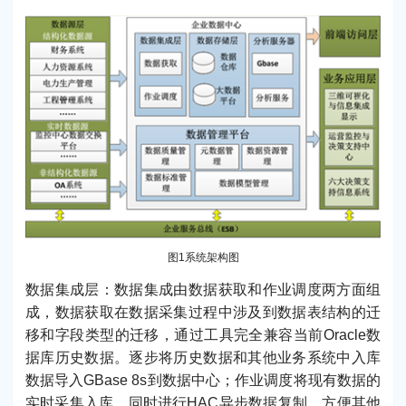
图1系统架构图
数据集成层：数据集成由数据获取和作业调度两方面组
成，数据获取在数据采集过程中涉及到数据表结构的迁
移和字段类型的迁移，通过工具完全兼容当前Oracle数
据库历史数据。逐步将历史数据和其他业务系统中入库
数据导入GBase 8s到数据中心；作业调度将现有数据的
实时采集入库，同时进行HAC异步数据复制。方便其他