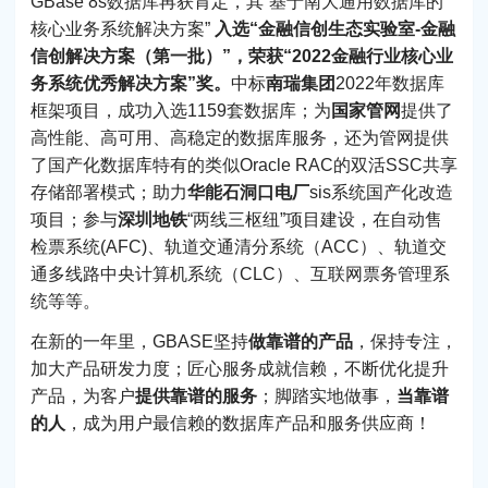
GBase 8s数据库再获肯定，其“基于南大通用数据库的
核心业务系统解决方案”
入选“金融信创生态实验室-金融
信创解决方案（第一批）”，荣获“2022金融行业核心业
务系统优秀解决方案”奖。
中标
南瑞集团
2022年数据库
框架项目，成功入选1159套数据库；为
国家管网
提供了
高性能、高可用、高稳定的数据库服务，还为管网提供
了国产化数据库特有的类似Oracle RAC的双活SSC共享
存储部署模式；助力
华能石洞口电厂
sis系统国产化改造
项目；参与
深圳地铁
“两线三枢纽”项目建设，在自动售
检票系统(AFC)、轨道交通清分系统（ACC）、轨道交
通多线路中央计算机系统（CLC）、互联网票务管理系
统等等。
在新的一年里，GBASE坚持
做靠谱的产品
，保持专注，
加大产品研发力度；匠心服务成就信赖，不断优化提升
产品，为客户
提供靠谱的服务
；脚踏实地做事，
当靠谱
的人
，成为用户最信赖的数据库产品和服务供应商！