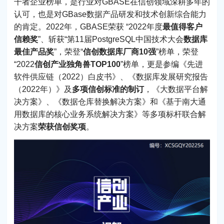
干者企业榜单，是行业对GBASE在信创领域深耕多年的
认可，也是对GBase数据产品研发和技术创新综合能力
的肯定。2022年，GBASE荣获 “2022年度
最值得客户
信赖奖
”、斩获“第11届PostgreSQL中国技术大会
数据库
最佳产品奖
”，荣登“
信创数据库厂商10强
”榜单，荣登
“2022
信创产业独角兽TOP100
”榜单，更是参编《先进
软件供应链（2022）白皮书》、《数据库发展研究报告
（2022年）》及
多项信创标准的制订
，《大数据平台解
决方案》、《数据仓库替换解决方案》和《基于南大通
用数据库的核心业务系统解决方案》等多项标杆联合解
决方案
荣获信创奖项
。