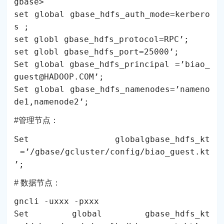
gbase>
set global gbase_hdfs_auth_mode=kerbero
s ;
set globl gbase_hdfs_protocol=RPC’;
set globl gbase_hdfs_port=25000’;
Set global gbase_hdfs_principal =’biao_
guest@HADOOP.COM’;
Set global gbase_hdfs_namenodes=’nameno
de1,namenode2’;
#管理节点：
Set globalgbase_hdfs_kt
=’/gbase/gcluster/config/biao_guest.kt
’;
# 数据节点：
gncli -uxxx -pxxx
Set global gbase_hdfs_kt