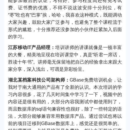
能参加最后的认证，考得好、参与程度高还有免考试
费、证书费的优惠，不得不说这波安排十分到位，有
“枣”吃也有“巴掌”挨，哈哈，我喜欢这种模式，既能调动
大家兴趣，鼓励大家广泛参与，也避免了整个课程流于
形式的尴尬，十分推荐还没参加的小伙伴赶紧加入后面
的学习。
江苏移动IT产品经理：
培训讲师的讲课就像是一顿丰富
的大餐，精美地呈现在培训课堂中，真是“听君一席话，
胜读十年书”。讲师毫无保留地把自己的经验拿出来跟大
家分享，深入浅出，可谓是异彩纷呈。
湖北某档案科技公司架构师：
GBase免费培训机会，让
我对于南大通用的产品有了全新的认识。本次培训的学
习内容很多，花了几天时间集中学习了一下，视频中的
内容还是很有用的，大部分内容我测试中都使用到了，
而且数据库的sql语句兼容性也很好，除了一些特定的语
法，大部分能够兼容常用数据库产品。通过尝试也将以
前的项目迁移到GBase数据库上，感觉还是很简单的。