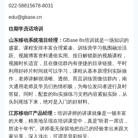
022-58815678-8031
edu@gbase.cn
往期学员话培训
山东移动系统项目经理：
GBase 8s培训就是一场知识的
盛宴。课程安排丰富合理紧凑、训练营学习氛围融洽活
跃、视频博客资料通俗实用。按日解锁新的视频课程，
视频时长适宜，且在微信群内有便捷的目录链接。平时
利用好碎片时间就可以学习，课程从基本原理到实际操
作，老师讲解很清晰、透彻。而且训练营微信群内，南
大通用老师及学员们热情积极，为每位发问者进行及时
答疑。同时，配套的8s实操练习文档内容紧贴实际，从
头到尾练下来，绝对是入门的好材料。
江苏移动IT产品经理：
培训讲师的讲课就像是一顿丰富
的大餐，精美地呈现在培训课堂中，真是“听君一席话，
胜读十年书”。讲师毫无保留地把自己的经验拿出来跟大
家分享，深入浅出，可谓是异彩纷呈。