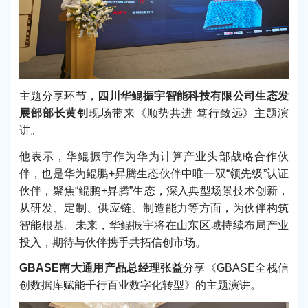
主题分享环节，
四川华鲲振宇智能科技有限公司生态发
展部部长黄钊
现场带来《顺势共进 笃行致远》主题演
讲。
他表示，华鲲振宇作为华为计算产业头部战略合作伙
伴，也是华为鲲鹏+昇腾生态伙伴中唯一双“领先级”认证
伙伴，聚焦“鲲鹏+昇腾”生态，深入典型场景技术创新，
从研发、定制、供应链、制造能力等方面，为伙伴构筑
智能根基。未来，华鲲振宇将在山东区域持续布局产业
投入，期待与伙伴携手共拓信创市场。
GBASE南大通用产品总经理张益
分享《GBASE全栈信
创数据库赋能千行百业数字化转型》的主题演讲。