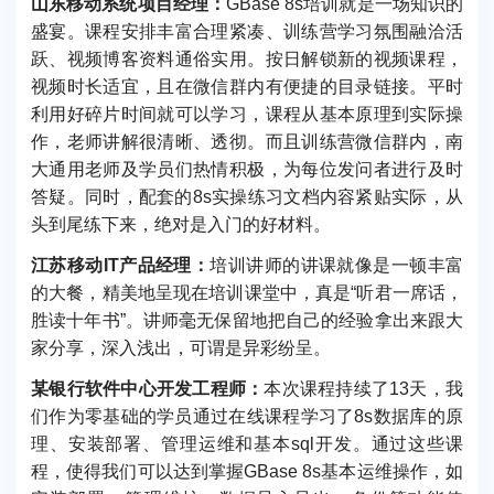
山东移动系统项目经理：
GBase 8s培训就是一场知识的
盛宴。课程安排丰富合理紧凑、训练营学习氛围融洽活
跃、视频博客资料通俗实用。按日解锁新的视频课程，
视频时长适宜，且在微信群内有便捷的目录链接。平时
利用好碎片时间就可以学习，课程从基本原理到实际操
作，老师讲解很清晰、透彻。而且训练营微信群内，南
大通用老师及学员们热情积极，为每位发问者进行及时
答疑。同时，配套的8s实操练习文档内容紧贴实际，从
头到尾练下来，绝对是入门的好材料。
江苏移动IT产品经理：
培训讲师的讲课就像是一顿丰富
的大餐，精美地呈现在培训课堂中，真是“听君一席话，
胜读十年书”。讲师毫无保留地把自己的经验拿出来跟大
家分享，深入浅出，可谓是异彩纷呈。
某银行软件中心开发工程师：
本次课程持续了13天，我
们作为零基础的学员通过在线课程学习了8s数据库的原
理、安装部署、管理运维和基本sql开发。通过这些课
程，使得我们可以达到掌握GBase 8s基本运维操作，如