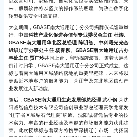
以及高可用、易运维、自动化管控等实战运维特性。未
来，麒麟软件将以坚实的操作系统底座，为政企数字化
转型提供安全可靠支撑。
大会期间，GBASE南大通用辽宁分公司揭牌仪式隆重举
行。
中国科技产业化促进会信创专业委员会主任 杜涛、
GBASE南大通用华北区总经理 陈明智、中科曙光光合
组织辽宁办事处主任 杨春柳、GBASE南大通用辽吉办
事处主任 贾广玲
共同上台，启动揭牌装置。随着大屏幕
倒计时归零，GBASE南大通用辽宁分公司正式成立。这
标志着南大通用区域战略落地的重要里程碑，未来将以
更贴近本地客户的服务能力，为辽宁及东北地区信创产
业发展注入新动能。
随后，
GBASE南大通用生态发展部总经理 武小钢
为沈
阳诚智信息技术有限公司信创事业部总经理高学龙颁发
“辽宁省区域钻石代理商”牌匾。沈阳诚智凭借专业的技
术实力、丰富的行业经验及卓越的市场服务能力获此殊
荣。此次授牌标志着双方将携手深耕辽宁市场，共拓国