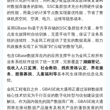
据持久化的可靠性，同时减少硬盘故障及故障恢复重构
对数据库服务的影响。SSC集群技术充分利用硬件设备
的性能，用最少的计算节点数实现最优性能，节省了整
体机房空间、空调、电力、运维等隐形成本。
采用GBase 8s基于共享存储的SSC集群技术方案，单节
点发生故障时自动切换，无需手动干预，保证了业务系
统的连续性，为金民工程提供了坚实的数据底座，助力
民政服务实现了从“纸面”到“云端”的数智飞跃。
包含GBase数据库在内的应用支撑平台为金民工程所有
业务系统软件提供了统一支撑，完善覆盖了
婚姻登记、
低收入人口监测、社会救助、残疾资格认定、养老服
务、慈善募捐、儿童福利等
基本民生保障的信息化系
统。
金民工程项目之外，GBASE南大通用正通过深耕数据库
核心技术切实为千行百业的数字化转型与信创建设提供
解法。作为国内领先的国产数据库厂商，GBASE南大通
用将在推动数据产品服务及相关产业的蓬勃发展的同