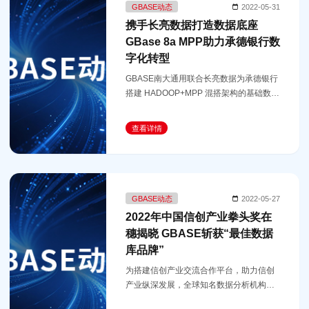
GBASE动态
2022-05-31
携手长亮数据打造数据底座
GBase 8a MPP助力承德银行数
字化转型
​GBASE南大通用联合长亮数据为承德银行
搭建 HADOOP+MPP 混搭架构的基础数据
底座，具备数据采集、数据预处理、数据
存储、数据建模、数据分析、数据可视化
查看详情
等支撑能力，为全行数字化转型提供
GBASE动态
2022-05-27
2022年中国信创产业拳头奖在
穗揭晓 GBASE斩获“最佳数据
库品牌”
为搭建信创产业交流合作平台，助力信创
产业纵深发展，全球知名数据分析机构
iiMedia Research（艾媒咨询）于5月26