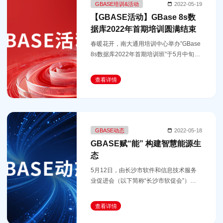
GBASE培训&活动
2022-05-19
【GBASE活动】GBase 8s数
据库2022年首期培训圆满结束
春暖花开，南大通用培训中心举办”GBase
8s数据库2022年首期培训班”于5月中旬结
束，本次培训共有400+人报名，经过2周
的学习，并于4月28 - 5月4日进行了认证
查看详情
考试，共有200多人参加考试，192人通
GBASE动态
2022-05-18
GBASE赋“能” 构建智慧能源生
态
5月12日，由长沙市软件和信息技术服务
业促进会（以下简称“长沙市软促会”）主办
的智慧能源技术交流沙龙活动成功举办。
查看详情