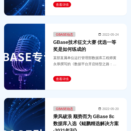
日在广州举办“艾媒新经济大讲堂（第3
查看详情
期）暨2022年中国信创产业拳头奖颁奖典
礼
GBASE动态
2022-05-24
GBase技术征文大赛 优选一等
奖是如何练成的
某部直属单位运行管理部数据库工程师黄
永厚撰写的《数据平台开启转型之路：
GBase 8a在复杂查询场景下的性能实践》
获得1708张选票，荣获优选文章一等奖。
查看详情
GBASE动态
2022-05-20
乘风破浪 顺势而为 GBase 8c
数据库入选《鲲鹏精选解决方案
·2021年刊》